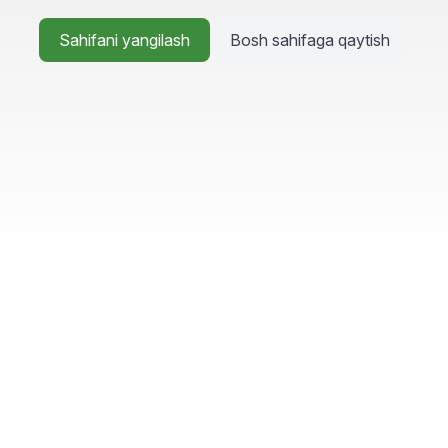
Sahifani yangilash
Bosh sahifaga qaytish