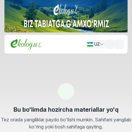
UZ
Bu bo'limda hozircha materiallar yo'q
Tez orada yangiliklar paydo bo'lishi mumkin. Sahifani yangilab
ko'ring yoki bosh sahifaga qayting.