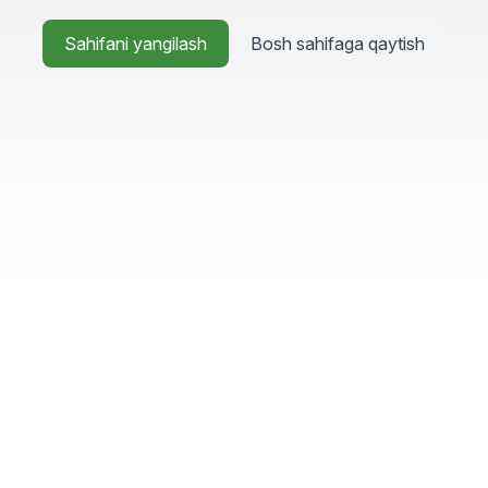
Sahifani yangilash
Bosh sahifaga qaytish