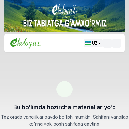
UZ
Bu bo'limda hozircha materiallar yo'q
Tez orada yangiliklar paydo bo'lishi mumkin. Sahifani yangilab
ko'ring yoki bosh sahifaga qayting.