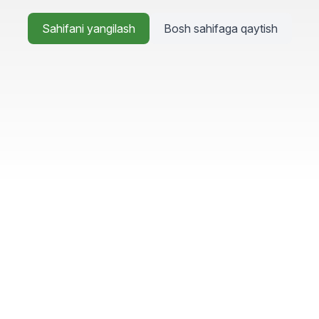
Sahifani yangilash
Bosh sahifaga qaytish