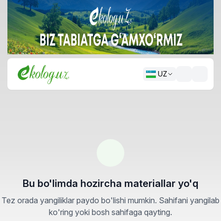
UZ
Bu bo'limda hozircha materiallar yo'q
Tez orada yangiliklar paydo bo'lishi mumkin. Sahifani yangilab
ko'ring yoki bosh sahifaga qayting.