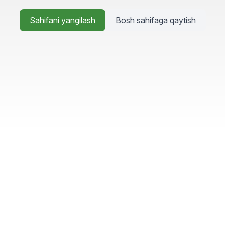
Sahifani yangilash
Bosh sahifaga qaytish