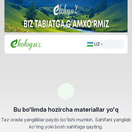
UZ
Bu bo'limda hozircha materiallar yo'q
Tez orada yangiliklar paydo bo'lishi mumkin. Sahifani yangilab
ko'ring yoki bosh sahifaga qayting.