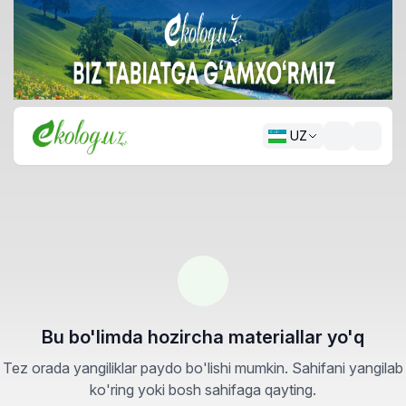
UZ
Bu bo'limda hozircha materiallar yo'q
Tez orada yangiliklar paydo bo'lishi mumkin. Sahifani yangilab
ko'ring yoki bosh sahifaga qayting.