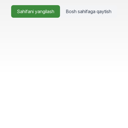
Sahifani yangilash
Bosh sahifaga qaytish