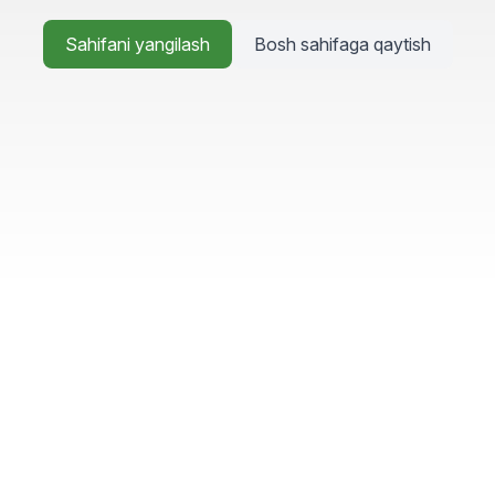
Sahifani yangilash
Bosh sahifaga qaytish