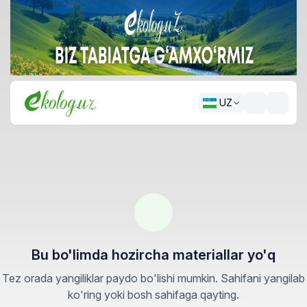
UZ
Bu bo'limda hozircha materiallar yo'q
Tez orada yangiliklar paydo bo'lishi mumkin. Sahifani yangilab
ko'ring yoki bosh sahifaga qayting.