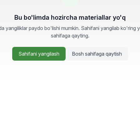
Bu bo'limda hozircha materiallar yo'q
a yangiliklar paydo bo'lishi mumkin. Sahifani yangilab ko'ring 
sahifaga qayting.
Sahifani yangilash
Bosh sahifaga qaytish