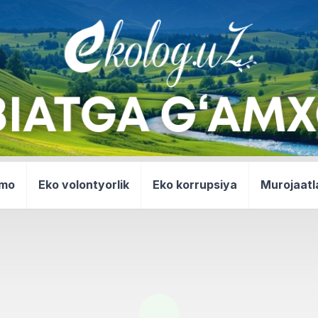
mmo
Eko volontyorlik
Eko korrupsiya
Murojaatl