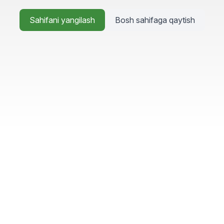
Sahifani yangilash
Bosh sahifaga qaytish