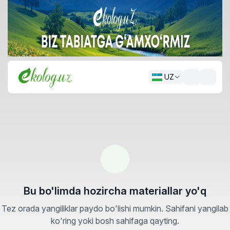
UZ
Bu bo'limda hozircha materiallar yo'q
Tez orada yangiliklar paydo bo'lishi mumkin. Sahifani yangilab
ko'ring yoki bosh sahifaga qayting.