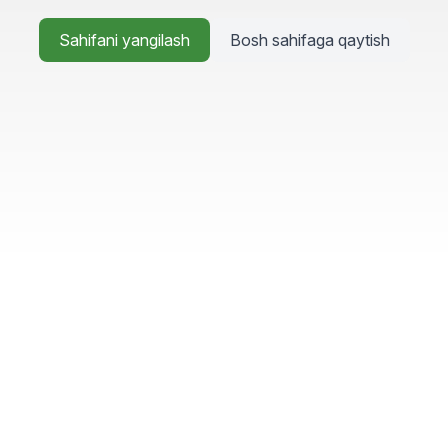
Sahifani yangilash
Bosh sahifaga qaytish