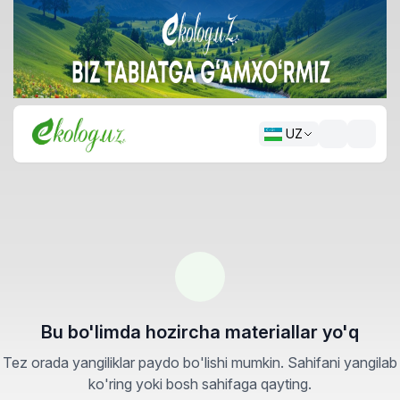
UZ
Bu bo'limda hozircha materiallar yo'q
Tez orada yangiliklar paydo bo'lishi mumkin. Sahifani yangilab
ko'ring yoki bosh sahifaga qayting.