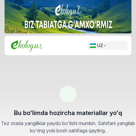
UZ
Bu bo'limda hozircha materiallar yo'q
Tez orada yangiliklar paydo bo'lishi mumkin. Sahifani yangilab
ko'ring yoki bosh sahifaga qayting.