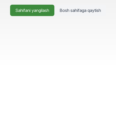
Sahifani yangilash
Bosh sahifaga qaytish