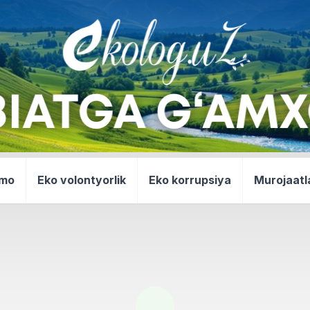
mmo
Eko volontyorlik
Eko korrupsiya
Murojaatl