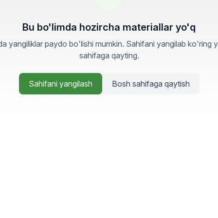
Bu bo'limda hozircha materiallar yo'q
a yangiliklar paydo bo'lishi mumkin. Sahifani yangilab ko'ring 
sahifaga qayting.
Sahifani yangilash
Bosh sahifaga qaytish