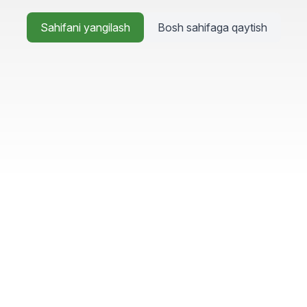
Sahifani yangilash
Bosh sahifaga qaytish