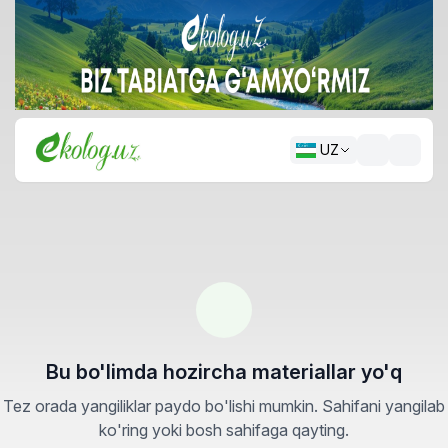
UZ
Bu bo'limda hozircha materiallar yo'q
Tez orada yangiliklar paydo bo'lishi mumkin. Sahifani yangilab
ko'ring yoki bosh sahifaga qayting.