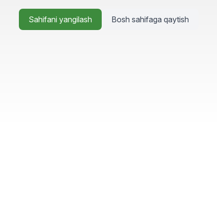
Sahifani yangilash
Bosh sahifaga qaytish