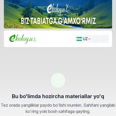
UZ
Bu bo'limda hozircha materiallar yo'q
Tez orada yangiliklar paydo bo'lishi mumkin. Sahifani yangilab
ko'ring yoki bosh sahifaga qayting.