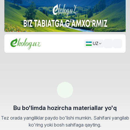
UZ
Bu bo'limda hozircha materiallar yo'q
Tez orada yangiliklar paydo bo'lishi mumkin. Sahifani yangilab
ko'ring yoki bosh sahifaga qayting.