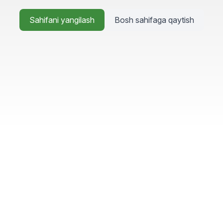
Sahifani yangilash
Bosh sahifaga qaytish