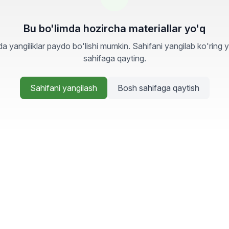
Bu bo'limda hozircha materiallar yo'q
a yangiliklar paydo bo'lishi mumkin. Sahifani yangilab ko'ring 
sahifaga qayting.
Sahifani yangilash
Bosh sahifaga qaytish