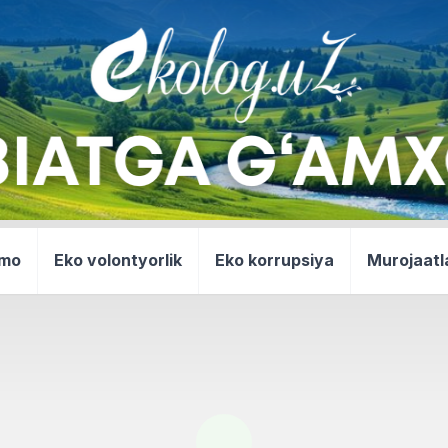
mmo
Eko volontyorlik
Eko korrupsiya
Murojaatl