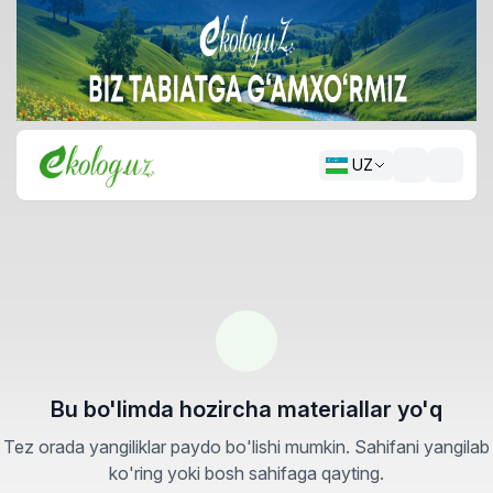
UZ
Bu bo'limda hozircha materiallar yo'q
Tez orada yangiliklar paydo bo'lishi mumkin. Sahifani yangilab
ko'ring yoki bosh sahifaga qayting.