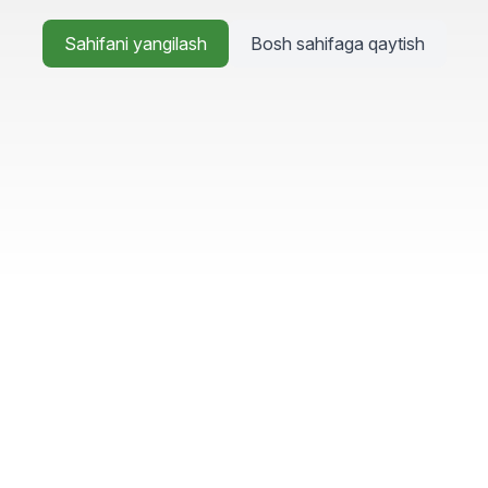
Sahifani yangilash
Bosh sahifaga qaytish