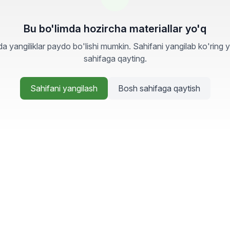
Bu bo'limda hozircha materiallar yo'q
a yangiliklar paydo bo'lishi mumkin. Sahifani yangilab ko'ring 
sahifaga qayting.
Sahifani yangilash
Bosh sahifaga qaytish