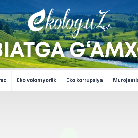
mmo
Eko volontyorlik
Eko korrupsiya
Murojaatl