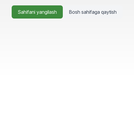
Sahifani yangilash
Bosh sahifaga qaytish