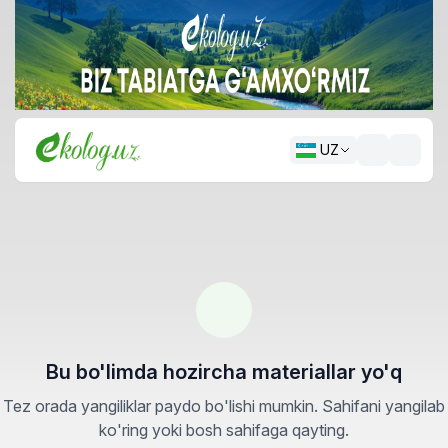
UZ
Bu bo'limda hozircha materiallar yo'q
Tez orada yangiliklar paydo bo'lishi mumkin. Sahifani yangilab
ko'ring yoki bosh sahifaga qayting.