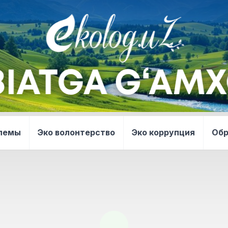
блемы
Эко волонтерство
Эко коррупция
Об