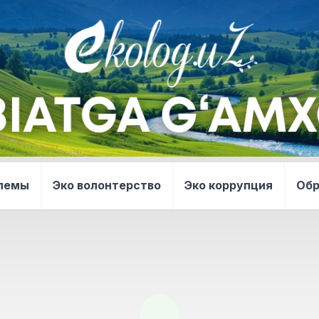
блемы
Эко волонтерство
Эко коррупция
Об