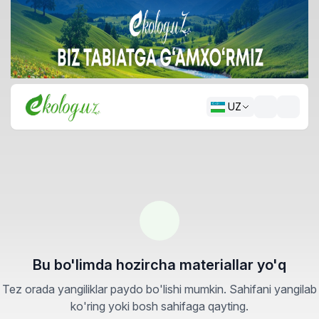
UZ
Bu bo'limda hozircha materiallar yo'q
Tez orada yangiliklar paydo bo'lishi mumkin. Sahifani yangilab
ko'ring yoki bosh sahifaga qayting.