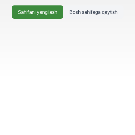
Sahifani yangilash
Bosh sahifaga qaytish