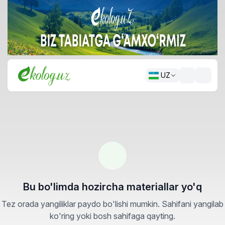
UZ
Bu bo'limda hozircha materiallar yo'q
Tez orada yangiliklar paydo bo'lishi mumkin. Sahifani yangilab
ko'ring yoki bosh sahifaga qayting.