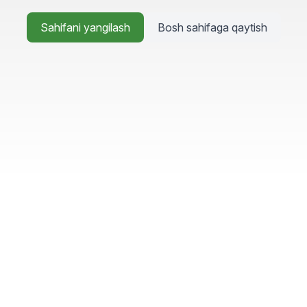
Sahifani yangilash
Bosh sahifaga qaytish