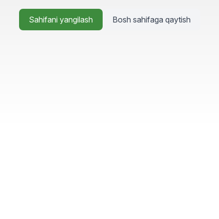
Sahifani yangilash
Bosh sahifaga qaytish