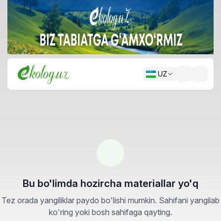
UZ
Bu bo'limda hozircha materiallar yo'q
Tez orada yangiliklar paydo bo'lishi mumkin. Sahifani yangilab
ko'ring yoki bosh sahifaga qayting.