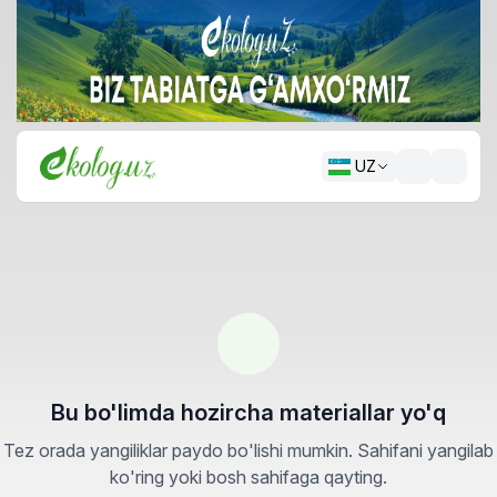
UZ
Bu bo'limda hozircha materiallar yo'q
Tez orada yangiliklar paydo bo'lishi mumkin. Sahifani yangilab
ko'ring yoki bosh sahifaga qayting.