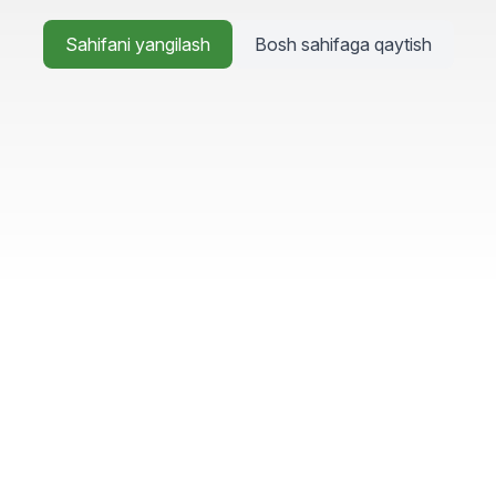
Sahifani yangilash
Bosh sahifaga qaytish