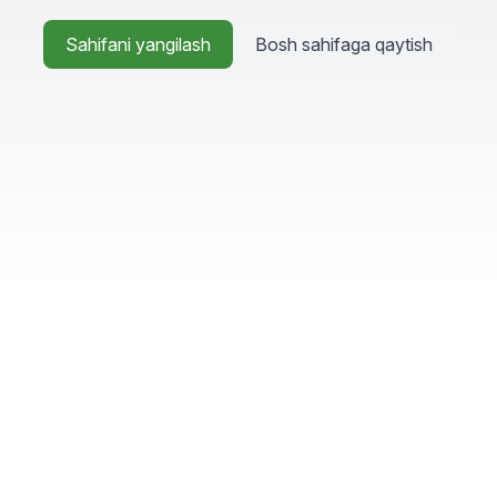
Sahifani yangilash
Bosh sahifaga qaytish