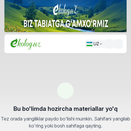
UZ
Bu bo'limda hozircha materiallar yo'q
Tez orada yangiliklar paydo bo'lishi mumkin. Sahifani yangilab
ko'ring yoki bosh sahifaga qayting.