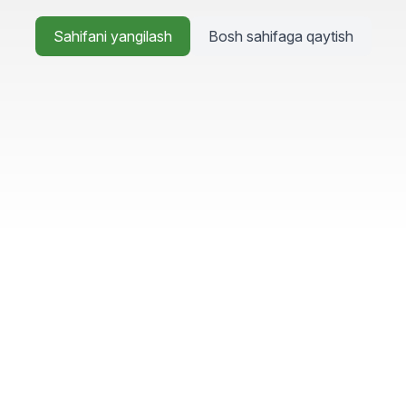
Sahifani yangilash
Bosh sahifaga qaytish