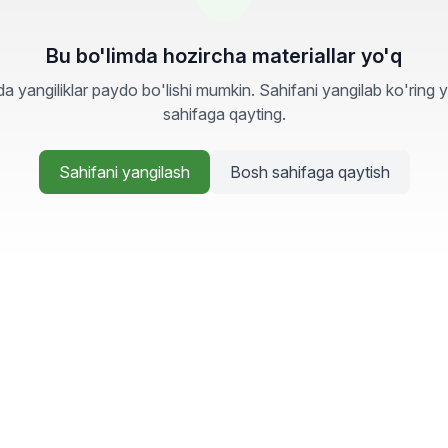
Bu bo'limda hozircha materiallar yo'q
a yangiliklar paydo bo'lishi mumkin. Sahifani yangilab ko'ring 
sahifaga qayting.
Sahifani yangilash
Bosh sahifaga qaytish