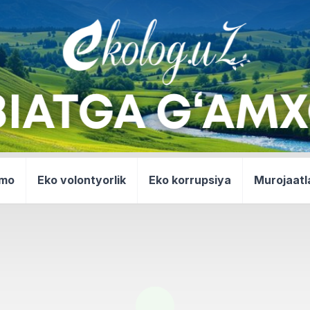
mmo
Eko volontyorlik
Eko korrupsiya
Murojaatl