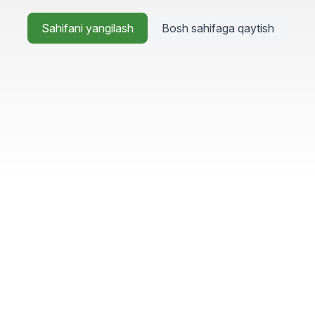
Sahifani yangilash
Bosh sahifaga qaytish