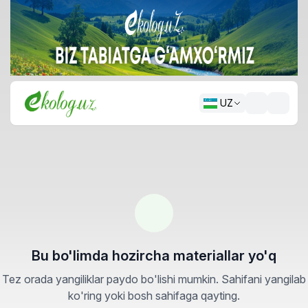
UZ
Bu bo'limda hozircha materiallar yo'q
Tez orada yangiliklar paydo bo'lishi mumkin. Sahifani yangilab
ko'ring yoki bosh sahifaga qayting.