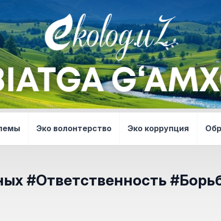
блемы
Эко волонтерство
Эко коррупция
Об
ых #Ответственность #Борь