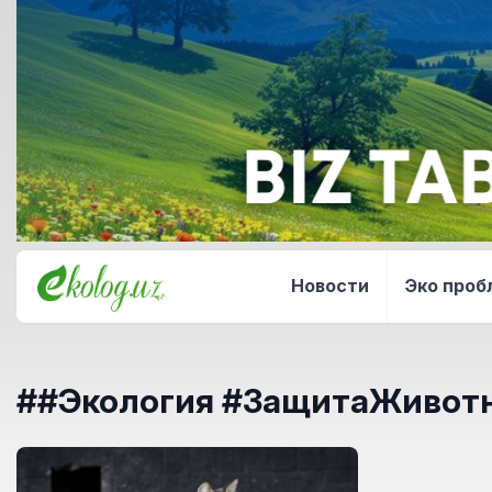
Новости
Эко про
##Экология #ЗащитаЖивотн