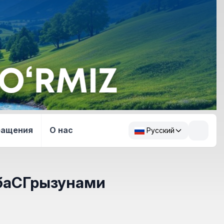
ращения
О нас
Русский
баСГрызунами