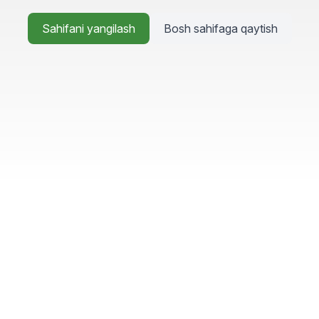
Sahifani yangilash
Bosh sahifaga qaytish