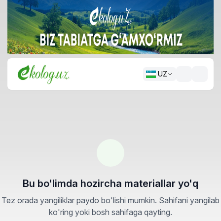
UZ
Bu bo'limda hozircha materiallar yo'q
Tez orada yangiliklar paydo bo'lishi mumkin. Sahifani yangilab
ko'ring yoki bosh sahifaga qayting.