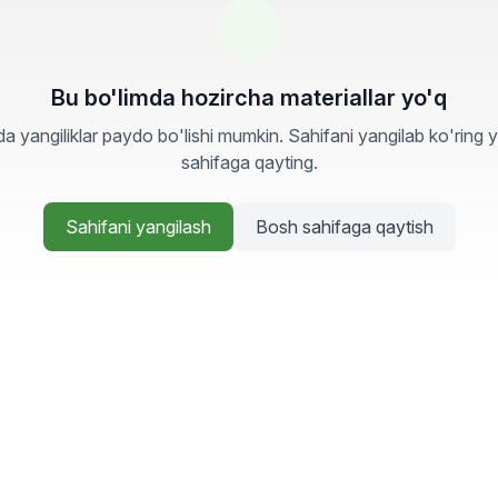
Bu bo'limda hozircha materiallar yo'q
a yangiliklar paydo bo'lishi mumkin. Sahifani yangilab ko'ring 
sahifaga qayting.
Sahifani yangilash
Bosh sahifaga qaytish