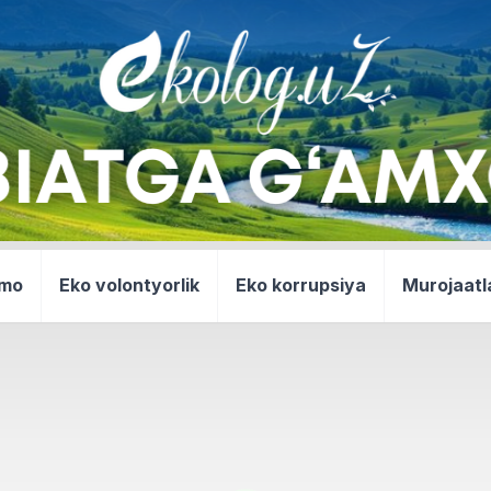
mmo
Eko volontyorlik
Eko korrupsiya
Murojaatl