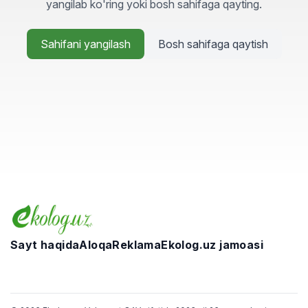
yangilab ko'ring yoki bosh sahifaga qayting.
Sahifani yangilash
Bosh sahifaga qaytish
Sayt haqida
Aloqa
Reklama
Ekolog.uz jamoasi
Telegram
Facebook
Twitter
Instagram
YouTube