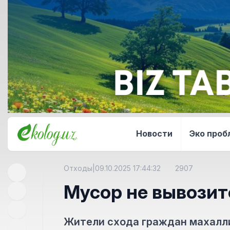
Новости
Эко про
Отходы
|
09.10.2025 17:44:32
2907
Мусор не вывозит
Жители схода граждан махалл