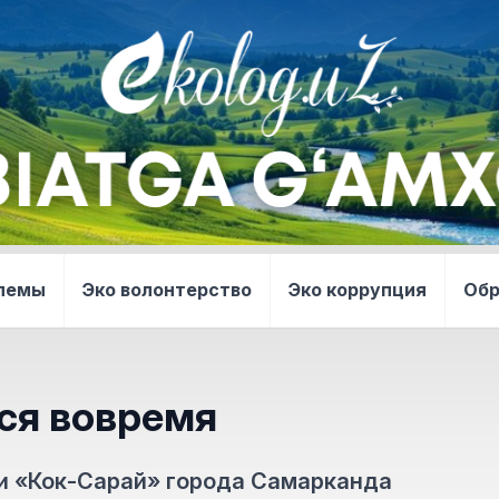
блемы
Эко волонтерство
Эко коррупция
Об
ся вовремя
и «Кок-Сарай» города Самарканда