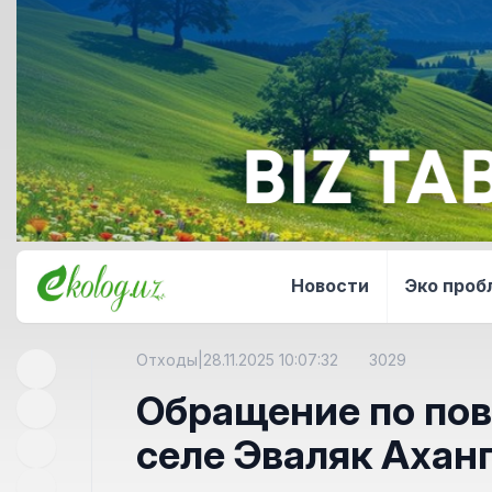
Новости
Эко про
Отходы
|
28.11.2025 10:07:32
3029
Обращение по пов
селе Эваляк Ахан