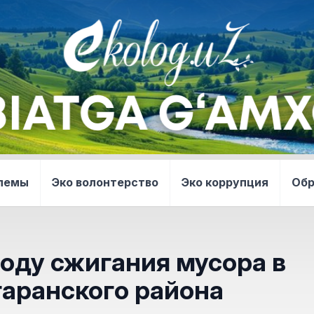
блемы
Эко волонтерство
Эко коррупция
Об
оду сжигания мусора в
гаранского района