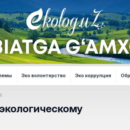
блемы
Эко волонтерство
Эко коррупция
Об
18
 экологическому