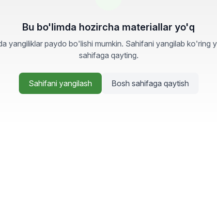
Bu bo'limda hozircha materiallar yo'q
a yangiliklar paydo bo'lishi mumkin. Sahifani yangilab ko'ring 
sahifaga qayting.
Sahifani yangilash
Bosh sahifaga qaytish