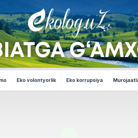
mmo
Eko volontyorlik
Eko korrupsiya
Murojaatl