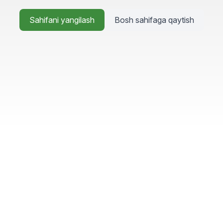
Sahifani yangilash
Bosh sahifaga qaytish