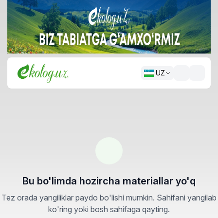
UZ
Bu bo'limda hozircha materiallar yo'q
Tez orada yangiliklar paydo bo'lishi mumkin. Sahifani yangilab
ko'ring yoki bosh sahifaga qayting.