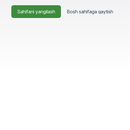
Sahifani yangilash
Bosh sahifaga qaytish