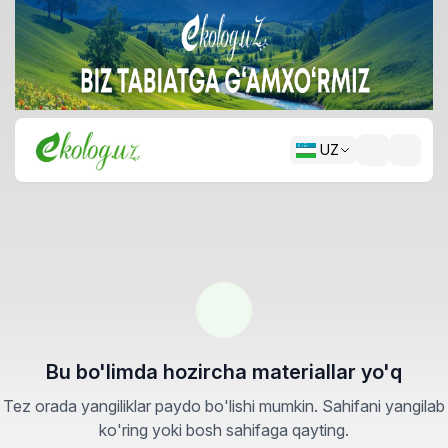
UZ
Bu bo'limda hozircha materiallar yo'q
Tez orada yangiliklar paydo bo'lishi mumkin. Sahifani yangilab
ko'ring yoki bosh sahifaga qayting.