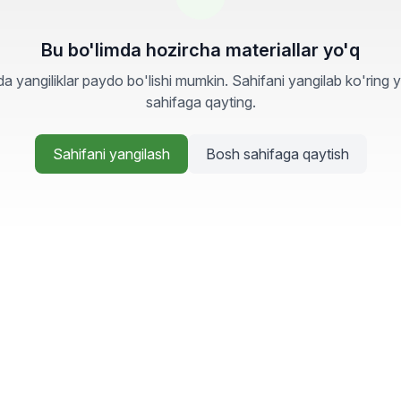
Bu bo'limda hozircha materiallar yo'q
a yangiliklar paydo bo'lishi mumkin. Sahifani yangilab ko'ring 
sahifaga qayting.
Sahifani yangilash
Bosh sahifaga qaytish