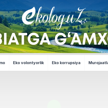
mmo
Eko volontyorlik
Eko korrupsiya
Murojaatl