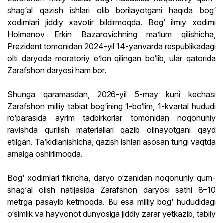
shag‘al qazish ishlari olib borilayotgani haqida bog‘
xodimlari jiddiy xavotir bildirmoqda. Bog‘ ilmiy xodimi
Holmanov Erkin Bazarovichning ma’lum qilishicha,
Prezident tomonidan 2024-yil 14-yanvarda respublikadagi
olti daryoda moratoriy e’lon qilingan bo‘lib, ular qatorida
Zarafshon daryosi ham bor.
Shunga qaramasdan, 2026-yil 5-may kuni kechasi
Zarafshon milliy tabiat bog‘ining 1-bo‘lim, 1-kvartal hududi
ro‘parasida ayrim tadbirkorlar tomonidan noqonuniy
ravishda qurilish materiallari qazib olinayotgani qayd
etilgan. Ta’kidlanishicha, qazish ishlari asosan tungi vaqtda
amalga oshirilmoqda.
Bog‘ xodimlari fikricha, daryo o‘zanidan noqonuniy qum-
shag‘al olish natijasida Zarafshon daryosi sathi 8–10
metrga pasayib ketmoqda. Bu esa milliy bog‘ hududidagi
o‘simlik va hayvonot dunyosiga jiddiy zarar yetkazib, tabiiy