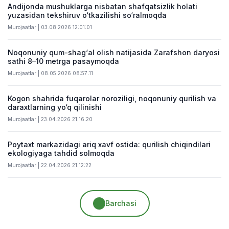
Andijonda mushuklarga nisbatan shafqatsizlik holati
yuzasidan tekshiruv o‘tkazilishi so‘ralmoqda
Murojaatlar | 03.08.2026 12:01:01
Noqonuniy qum-shag‘al olish natijasida Zarafshon daryosi
sathi 8–10 metrga pasaymoqda
Murojaatlar | 08.05.2026 08:57:11
Kogon shahrida fuqarolar noroziligi, noqonuniy qurilish va
daraxtlarning yo‘q qilinishi
Murojaatlar | 23.04.2026 21:16:20
Poytaxt markazidagi ariq xavf ostida: qurilish chiqindilari
ekologiyaga tahdid solmoqda
Murojaatlar | 22.04.2026 21:12:22
Barchasi