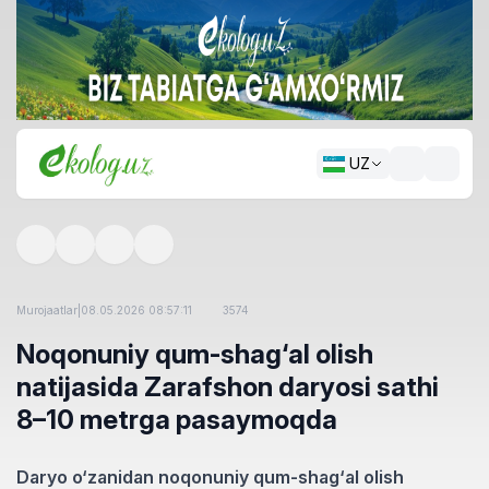
UZ
Murojaatlar
|
08.05.2026 08:57:11
3574
Noqonuniy qum-shag‘al olish
natijasida Zarafshon daryosi sathi
8–10 metrga pasaymoqda
Daryo o‘zanidan noqonuniy qum-shag‘al olish