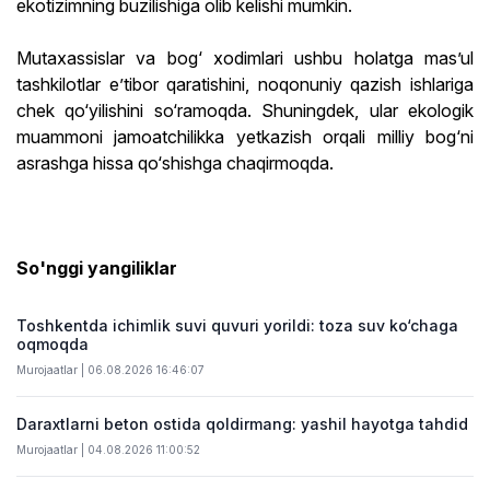
ekotizimning buzilishiga olib kelishi mumkin.
Mutaxassislar va bog‘ xodimlari ushbu holatga mas’ul
tashkilotlar e’tibor qaratishini, noqonuniy qazish ishlariga
chek qo‘yilishini so‘ramoqda. Shuningdek, ular ekologik
muammoni jamoatchilikka yetkazish orqali milliy bog‘ni
asrashga hissa qo‘shishga chaqirmoqda.
So'nggi yangiliklar
Toshkentda ichimlik suvi quvuri yorildi: toza suv ko‘chaga
oqmoqda
Murojaatlar | 06.08.2026 16:46:07
Daraxtlarni beton ostida qoldirmang: yashil hayotga tahdid
Murojaatlar | 04.08.2026 11:00:52