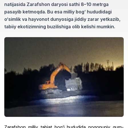
natijasida Zarafshon daryosi sathi 8–10 metrga
pasayib ketmoqda. Bu esa milliy bog‘ hududidagi
o‘simlik va hayvonot dunyosiga jiddiy zarar yetkazib,
tabiiy ekotizimning buzilishiga olib kelishi mumkin.
Zarafshon milliy tabiat bog‘i hududida noqonuniy qum-