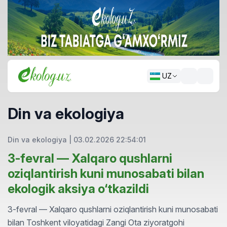
UZ
Din va ekologiya
Din va ekologiya
|
03.02.2026 22:54:01
3-fevral — Xalqaro qushlarni
oziqlantirish kuni munosabati bilan
ekologik aksiya o‘tkazildi
3-fevral — Xalqaro qushlarni oziqlantirish kuni munosabati
bilan Toshkent viloyatidagi Zangi Ota ziyoratgohi